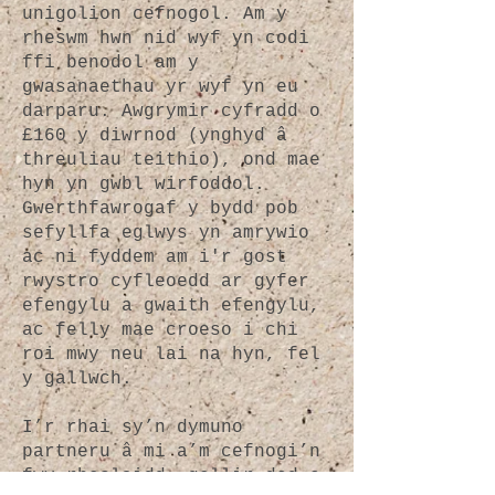
unigolion cefnogol. Am y
rheswm hwn nid wyf yn codi
ffi benodol am y
gwasanaethau yr wyf yn eu
darparu. Awgrymir cyfradd o
£160 y diwrnod (ynghyd â
threuliau teithio), ond mae
hyn yn gwbl wirfoddol.
Gwerthfawrogaf y bydd pob
sefyllfa eglwys yn amrywio
ac ni fyddem am i'r gost
rwystro cyfleoedd ar gyfer
efengylu a gwaith efengylu,
ac felly mae croeso i chi
roi mwy neu lai na hyn, fel
y gallwch.
I’r rhai sy’n dymuno
partneru â mi a’m cefnogi’n
fwy rheolaidd, gellir dod o