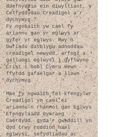
ddefnyddio ein diwylliant, y
Celfyddydau Creadigol a’r
dychymyg.
Fy ngobaith yw cael fy
ariannu gan yr eglwys ar
gyfer yr eglwys. Rwy’n
bwriadu datblygu adnoddau
creadigol newydd, arfogi a
galluogi eglwysi i gyflwyno
Crist i bobl Cymru mewn
ffyrdd gafaelgar a llawn
dychymyg.
Mae fy ngwaith fel Efengylwr
Creadigol yn cael ei
ariannu’n rhannol gan Eglwys
Efengylaidd Gymraeg
Caerdydd, gyda’r gweddill yn
dod trwy roddion hael
eglwysi, sefydliadau ac