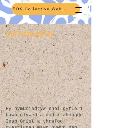
EOS Collective Webpage
CEFNOGAETH
Fy nymuniad yw rhoi cyfle i
bawb glywed a dod i adnabod
Iesu Grist a thrafod
cwestiynau mawr bywyd gan