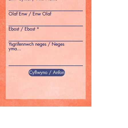
Olaf Enw / Enw Olaf
Ebost / Ebost
Ysgrifennwch neges / Neges
yma...
Cyflwyno / Anfon