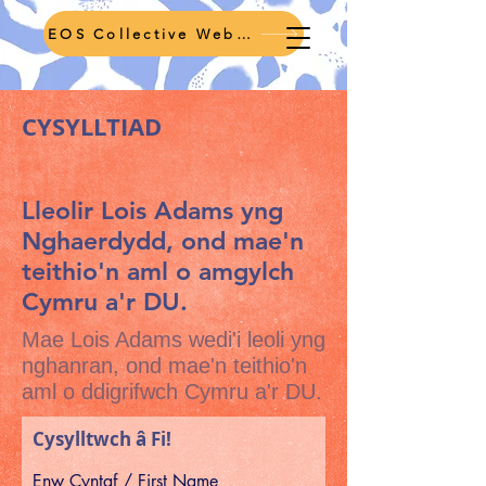
EOS Collective Webpage
CYSYLLTIAD
Lleolir Lois Adams yng
Nghaerdydd, ond mae'n
teithio'n aml o amgylch
Cymru a'r DU.
Mae Lois Adams wedi'i leoli yng
nghanran, ond mae'n teithio'n
aml o ddigrifwch Cymru a'r DU.
Cysylltwch â Fi!
Enw Cyntaf / First Name