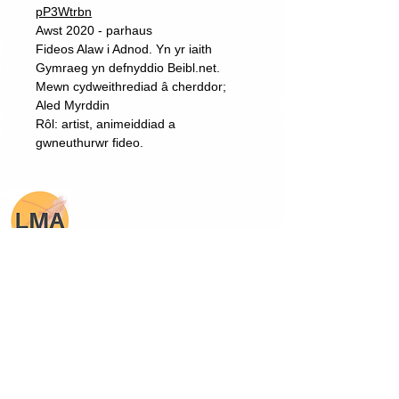
pP3Wtrbn
Awst 2020 - parhaus
Fideos Alaw i Adnod. Yn yr iaith
Gymraeg yn defnyddio Beibl.net.
Mewn cydweithrediad â cherddor;
Aled Myrddin
Rôl: artist, animeiddiad a
gwneuthurwr fideo.
Lois Mihangel Adams
Derbyn Cylchlythyrau